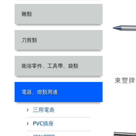
雜類
刀剪類
衛浴零件、工具帶、袋類
東豐牌
電器、燈類周邊
三用電表
PVC插座