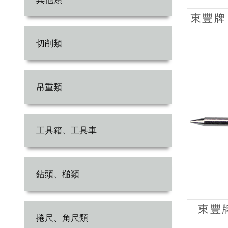
東豐牌 
切削類
吊重類
工具箱、工具車
鉆頭、槌類
東豐牌
捲尺、角尺類