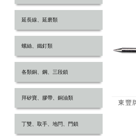
延長線、延磨類
螺絲、鐵釘類
各類銅、鋼、三段鎖
拜矽寶、膠帶、銅油類
東豐牌
丁雙、取手、地閂、門鎖