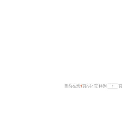
目前在第
1
頁
/
共
1
頁
轉到
頁