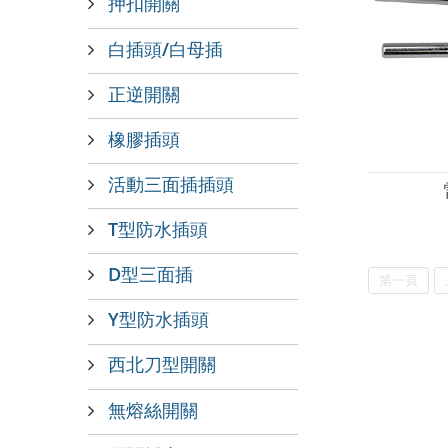
押扣開關
白插頭/白母插
正逆開關
橡膠插頭
活動三面插插頭
T型防水插頭
D型三面插
第一頁
Y型防水插頭
西北刀型開關
無熔絲開關