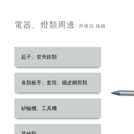
電器、燈類周邊
/ 焊槍頭,烙鐵
起子、管夾鉗類
各類板手、套筒、鐵皮鋼剪類
砂輪機、工具機
其他類