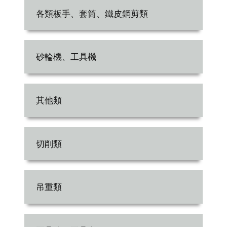
各類板手、套筒、鐵皮鋼剪類
砂輪機、工具機
其他類
切削類
吊重類