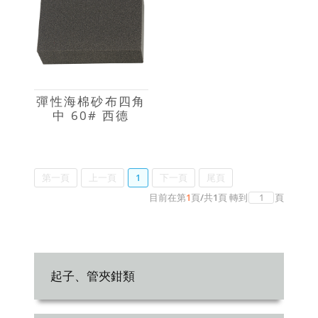
彈性海棉砂布四角
中 60# 西德
第一頁
上一頁
1
下一頁
尾頁
目前在第
1
頁
/
共
1
頁
轉到
頁
起子、管夾鉗類