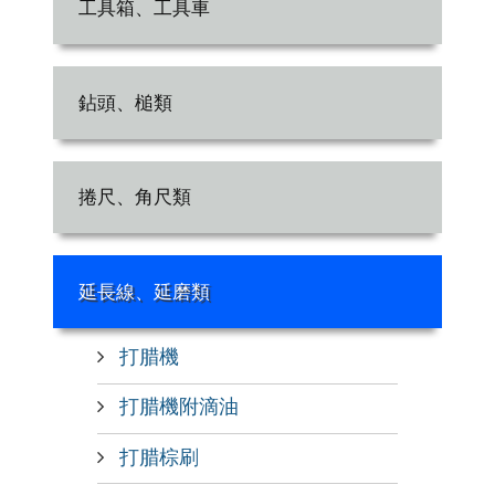
工具箱、工具車
鉆頭、槌類
捲尺、角尺類
延長線、延磨類
打腊機
打腊機附滴油
打腊棕刷