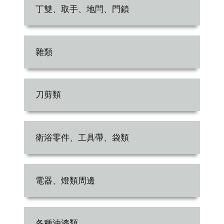
丁雙、取手、地閂、門鎖
雜類
刀剪類
衛浴零件、工具帶、袋類
電器、燈類周邊
各種油漆類