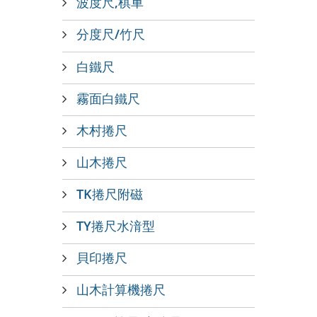
波度尺,棋車
分度尺/竹尺
白鐵尺
霧面白鐵尺
木村捲尺
山木捲尺
TK捲尺附磁
TY捲尺水湇型
貝印捲尺
山木計算機捲尺