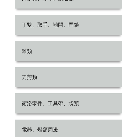
丁雙、取手、地閂、門鎖
雜類
刀剪類
衛浴零件、工具帶、袋類
電器、燈類周邊