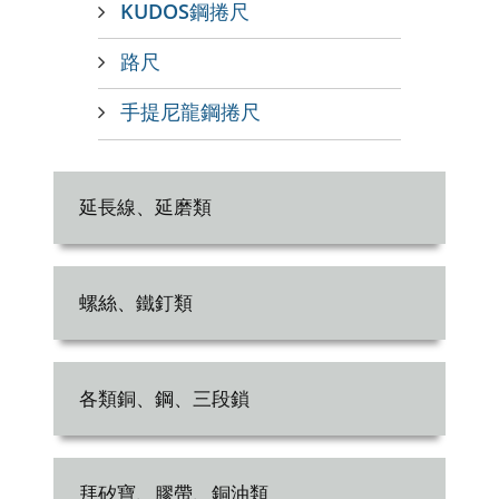
KUDOS鋼捲尺
路尺
手提尼龍鋼捲尺
延長線、延磨類
螺絲、鐵釘類
各類銅、鋼、三段鎖
拜矽寶、膠帶、銅油類