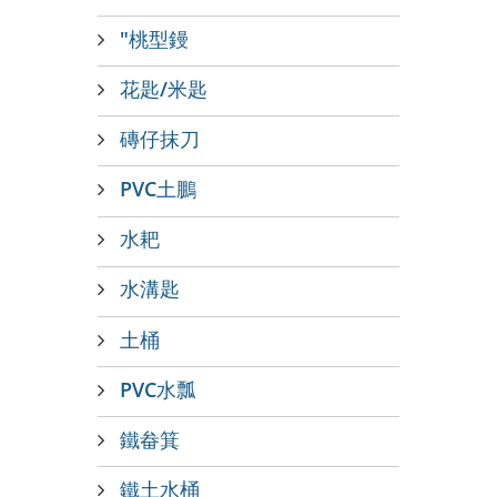
"桃型鏝
花匙/米匙
磚仔抹刀
PVC土鵬
水耙
水溝匙
土桶
PVC水瓢
鐵畚箕
鐵土水桶