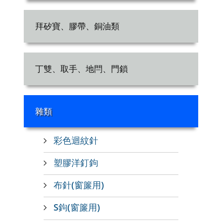
拜矽寶、膠帶、銅油類
丁雙、取手、地閂、門鎖
雜類
彩色迴紋針
塑膠洋釘鉤
布針(窗簾用)
S鉤(窗簾用)