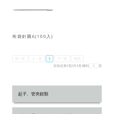
布袋針圓6(100入)
第一頁
上一頁
1
下一頁
尾頁
目前在第
1
頁
/
共
1
頁
轉到
頁
起子、管夾鉗類