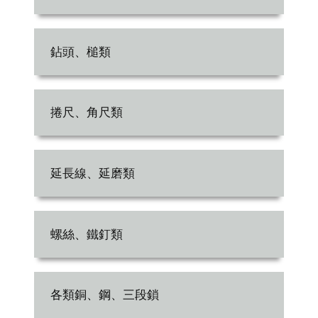
鉆頭、槌類
捲尺、角尺類
延長線、延磨類
螺絲、鐵釘類
各類銅、鋼、三段鎖