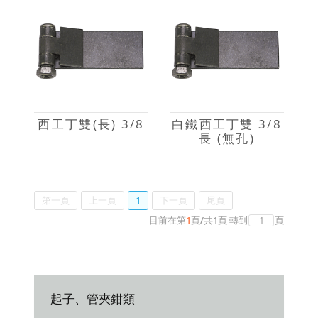
西工丁雙(長) 3/8
白鐵西工丁雙 3/8
長 (無孔)
第一頁
上一頁
1
下一頁
尾頁
目前在第
1
頁
/
共
1
頁
轉到
頁
起子、管夾鉗類