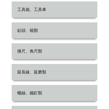
工具箱、工具車
鉆頭、槌類
捲尺、角尺類
延長線、延磨類
螺絲、鐵釘類