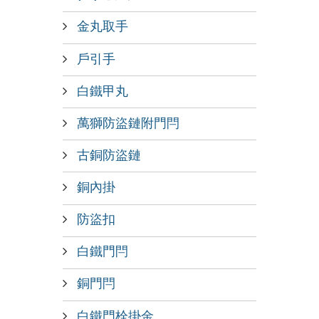
金丸取手
戶引手
白鐵甲丸
萬獅防盜鏈附門閂
古銅防盜鏈
銅內掛
防盜扣
白鐵門閂
銅門閂
白鐵門栓掛金