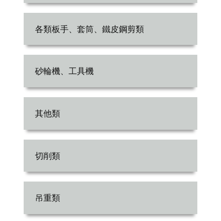
各類板手、套筒、鐵皮鋼剪類
砂輪機、工具機
其他類
切削類
吊重類