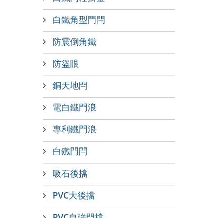
白鐵角型門閂
防震倒角鐵
防盜眼
銅天地閂
電白鐵門浪
專利鐵門浪
白鐵門閂
吸石後擋
PVC大後擋
PVC自強門擋