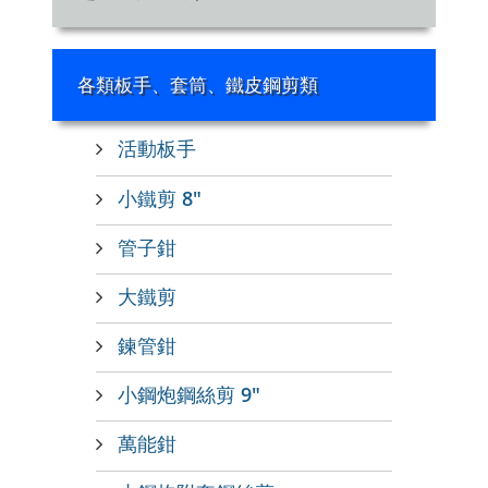
各類板手、套筒、鐵皮鋼剪類
活動板手
小鐵剪 8"
管子鉗
大鐵剪
鍊管鉗
小鋼炮鋼絲剪 9"
萬能鉗