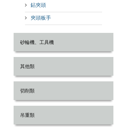
鉆夾頭
夾頭板手
砂輪機、工具機
其他類
切削類
吊重類