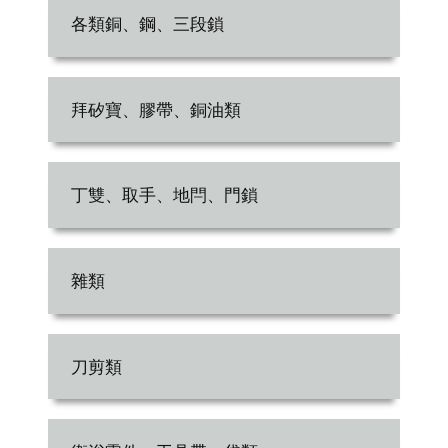
各類銅、鋼、三段鎖
拜矽寶、膠帶、銅油類
丁雙、取手、地閂、門鎖
雜類
刀剪類