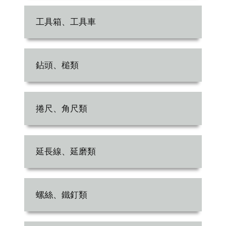
工具箱、工具車
鉆頭、槌類
捲尺、角尺類
延長線、延磨類
螺絲、鐵釘類