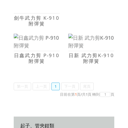
劍牛武力剪 K-910
附彈簧
日鑫武力剪 P-910
日新 武力剪K-910
附彈簧
附彈簧
第一頁
上一頁
1
下一頁
尾頁
目前在第
1
頁
/
共
1
頁
轉到
頁
起子、管夾鉗類