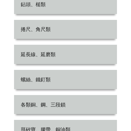
鉆頭、槌類
捲尺、角尺類
延長線、延磨類
螺絲、鐵釘類
各類銅、鋼、三段鎖
拜矽寶、膠帶、銅油類