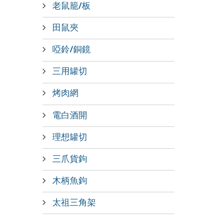
老鼠籠/板
田鼠夾
啞鈴/銅鏡
三用罐切
烤肉網
電白酒開
理想罐切
三爪貨鉤
木柄魚鉤
太祖三角架