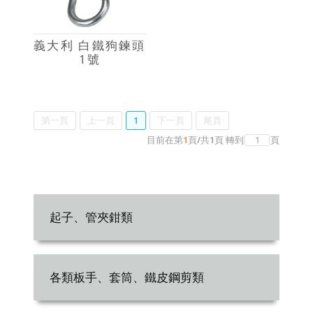
義大利 白鐵狗鍊頭
1號
第一頁
上一頁
1
下一頁
尾頁
目前在第
1
頁
/
共
1
頁
轉到
頁
起子、管夾鉗類
各類板手、套筒、鐵皮鋼剪類