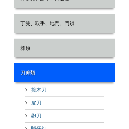
丁雙、取手、地閂、門鎖
雜類
刀剪類
接木刀
皮刀
鉋刀
賊仔鉋