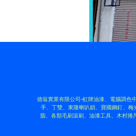
德翁實業有限公司-虹牌油漆、電腦調色
手、丁雙、東隆喇叭鎖、寶國鋼釘、梅光
脂、各類毛刷滾刷、油漆工具、木村捲