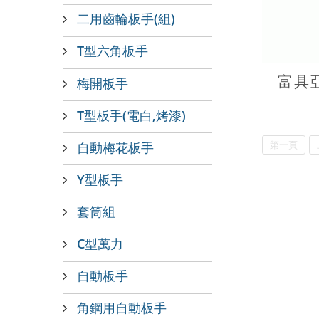
二用齒輪板手(組)
T型六角板手
富具亞
梅開板手
T型板手(電白,烤漆)
自動梅花板手
第一頁
Y型板手
套筒組
C型萬力
自動板手
角鋼用自動板手