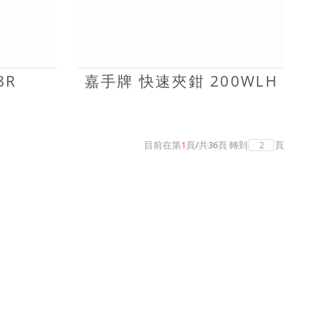
8R
嘉手牌 快速夾鉗 200WLH
目前在第
1
頁
/
共
36
頁
轉到
頁