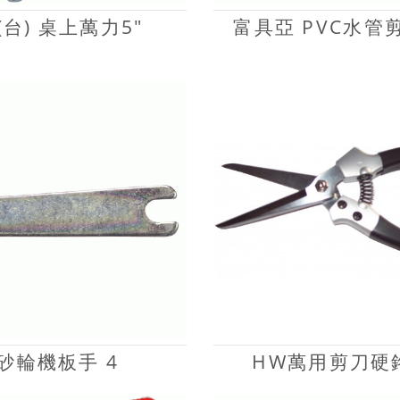
F(台) 桌上萬力5"
富具亞 PVC水管剪
砂輪機板手 4
HW萬用剪刀