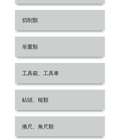
切削類
吊重類
工具箱、工具車
鉆頭、槌類
捲尺、角尺類