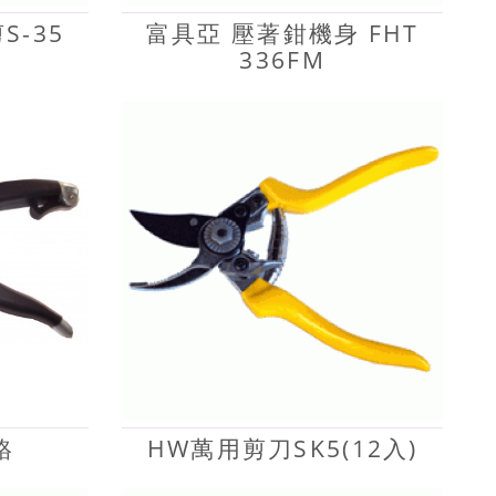
S-35
富具亞 壓著鉗機身 FHT
336FM
硬鉻
HW萬用剪刀SK5(12入)