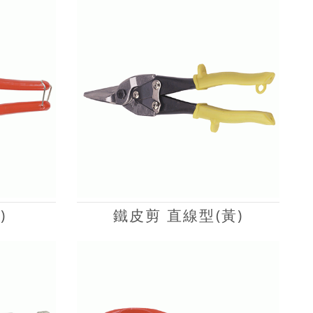
)
鐵皮剪 直線型(黃)