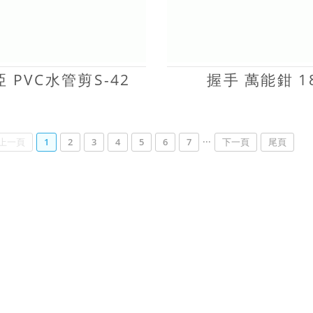
 PVC水管剪S-42
握手 萬能鉗 1
...
上一頁
1
2
3
4
5
6
7
下一頁
尾頁