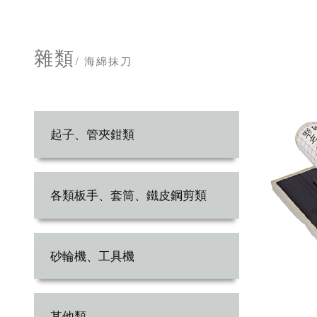
雜類
/ 海綿抹刀
起子、管夾鉗類
各類板手、套筒、鐵皮鋼剪類
砂輪機、工具機
其他類