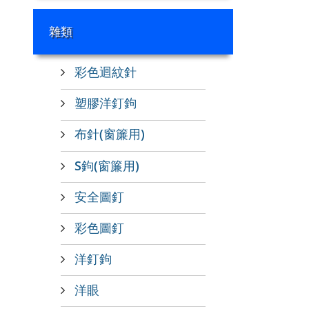
雜類
彩色迴紋針
塑膠洋釘鉤
布針(窗簾用)
S鉤(窗簾用)
安全圖釘
彩色圖釘
洋釘鉤
洋眼