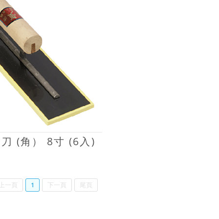
 (角） 8寸 (6入)
上一頁
1
下一頁
尾頁