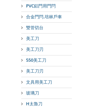
PVC鋁門用門閂
合金門閂.培林戶車
雙管切台
美工刀
美工刀刃
550美工刀
美工刀刃
文具用美工刀
玻璃刀
H太魯刀