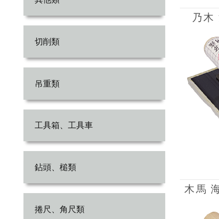
乃木 
切削類
吊重類
工具箱、工具車
鉆頭、槌類
木馬 
捲尺、角尺類