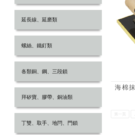
延長線、延磨類
螺絲、鐵釘類
各類銅、鋼、三段鎖
海棉抹刀
拜矽寶、膠帶、銅油類
第一頁
丁雙、取手、地閂、門鎖