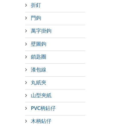
折釘
門鉤
萬字掛鉤
壁圖鉤
鎖匙圈
漆包線
丸紙夾
山型夾紙
PVC柄鉆仔
木柄鉆仔