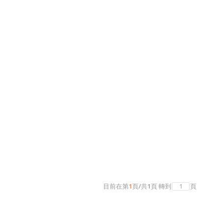
目前在第
1
頁
/
共
1
頁
轉到
頁