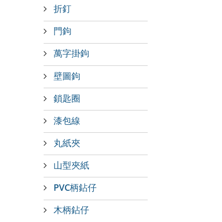
折釘
門鉤
萬字掛鉤
壁圖鉤
鎖匙圈
漆包線
丸紙夾
山型夾紙
PVC柄鉆仔
木柄鉆仔