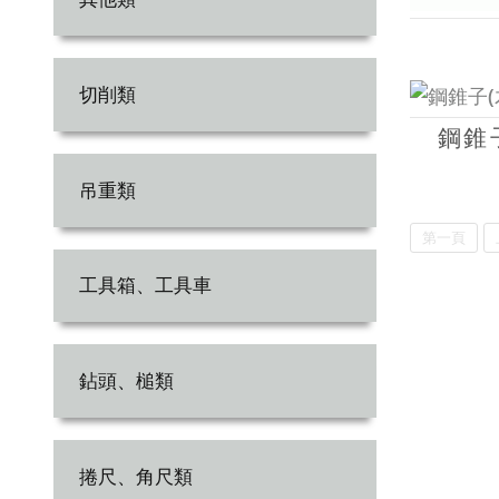
切削類
鋼錐子
吊重類
第一頁
工具箱、工具車
鉆頭、槌類
捲尺、角尺類