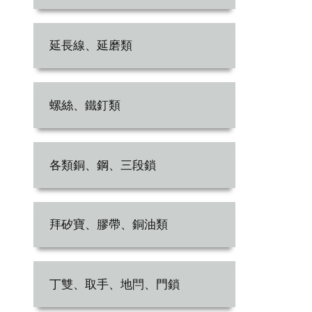
延長線、延磨類
螺絲、鐵釘類
各類銅、鋼、三段鎖
拜矽寶、膠帶、銅油類
丁雙、取手、地閂、門鎖