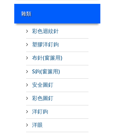
雜類
彩色迴紋針
塑膠洋釘鉤
布針(窗簾用)
S鉤(窗簾用)
安全圖釘
彩色圖釘
洋釘鉤
洋眼