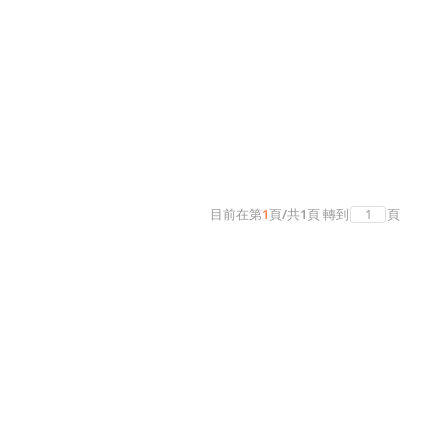
目前在第
1
頁
/
共
1
頁
轉到
頁