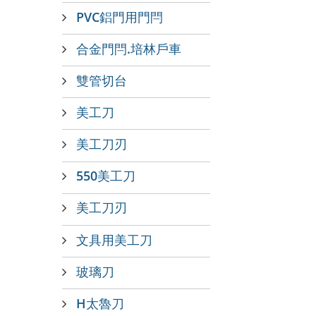
PVC鋁門用門閂
合金門閂.培林戶車
雙管切台
美工刀
美工刀刃
550美工刀
美工刀刃
文具用美工刀
玻璃刀
H太魯刀