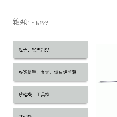
雜類
/ 木柄鉆仔
起子、管夾鉗類
各類板手、套筒、鐵皮鋼剪類
砂輪機、工具機
其他類